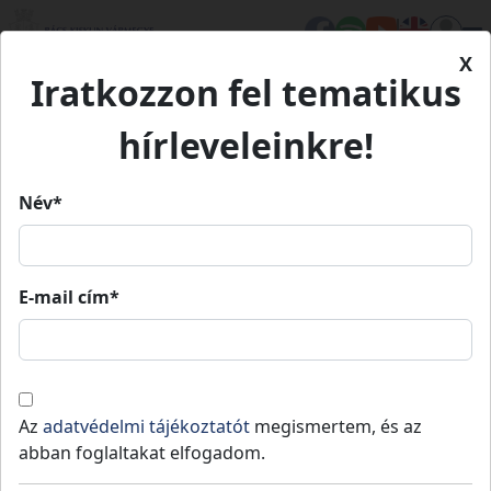
X
Iratkozzon fel tematikus
Kezdőlap
Élet Bács-Kiskunban
Értékeink
Tassi Zsilip
hírleveleinkre!
Tassi Zsilip
Név*
Tassi Zsilip
E-mail cím*
Tass
Ipari és műszaki megoldások
Értékeink
A tassi hajózsilip, a vízleeresztő zsilip és az
Az
adatvédelmi tájékoztatót
megismertem, és az
erőmű műtárgycsoport Kvassay Jenő
abban foglaltakat elfogadom.
vízépítőmérnök kezdeményezésére, a