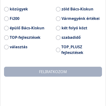
ráckevei Duna-ág szabályozásához épült
meg 1926-1928 között az alsó torkolatnál, a
közügyek
zöld Bács-Kiskun
Duna 1586,0 fkm szelvényében.
Fi200
Vármegyénk értékei
épülő Bács-Kiskun
két folyó közt
TOP-fejlesztések
szabadidő
választás
TOP_PLUSZ
fejlesztések
FELIRATKOZOM