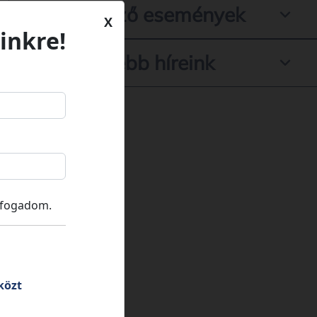
Következő események
X
inkre!
Legfrissebb híreink
lfogadom.
közt