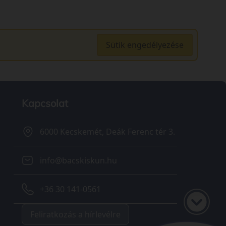
Sütik engedélyezése
Kapcsolat
6000 Kecskemét, Deák Ferenc tér 3.
info@bacskiskun.hu
+36 30 141-0561
Feliratkozás a hírlevélre