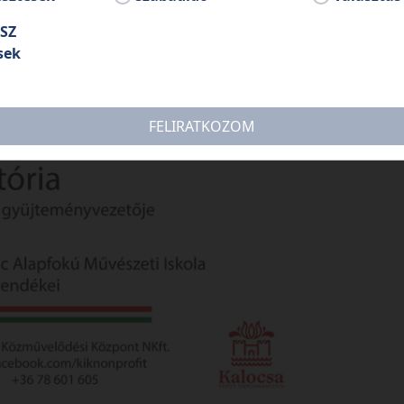
SZ
sek
FELIRATKOZOM