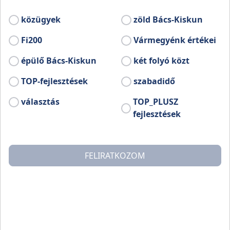
koncertek találkoznak!
közügyek
zöld Bács-Kiskun
Bővebb információ:
Fi200
Vármegyénk értékei
www.facebook.com/retesfesztivalkiskoros
épülő Bács-Kiskun
két folyó közt
TOP-fejlesztések
szabadidő
választás
TOP_PLUSZ
fejlesztések
FELIRATKOZOM