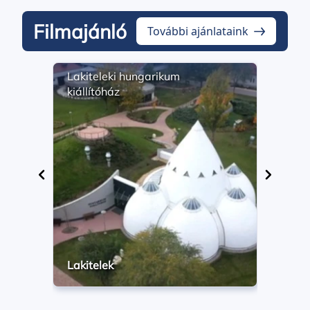
Filmajánló
További ajánlataink
Lakiteleki hungarikum
Math
kiállítóház
szől
élet
Lakitelek