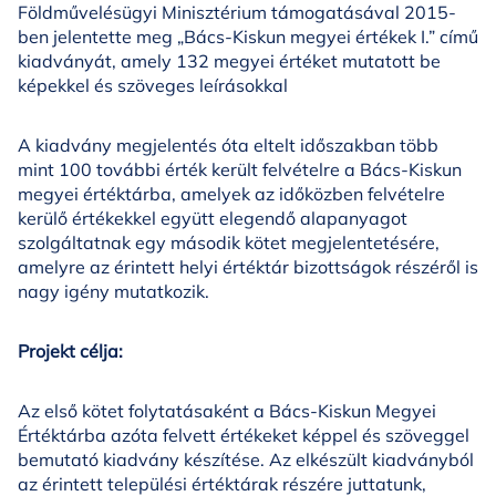
Földművelésügyi Minisztérium támogatásával 2015-
ben jelentette meg „Bács-Kiskun megyei értékek I.” című
kiadványát, amely 132 megyei értéket mutatott be
képekkel és szöveges leírásokkal
A kiadvány megjelentés óta eltelt időszakban több
mint 100 további érték került felvételre a Bács-Kiskun
megyei értéktárba, amelyek az időközben felvételre
kerülő értékekkel együtt elegendő alapanyagot
szolgáltatnak egy második kötet megjelentetésére,
amelyre az érintett helyi értéktár bizottságok részéről is
nagy igény mutatkozik.
Projekt célja:
Az első kötet folytatásaként a Bács-Kiskun Megyei
Értéktárba azóta felvett értékeket képpel és szöveggel
bemutató kiadvány készítése. Az elkészült kiadványból
az érintett települési értéktárak részére juttatunk,