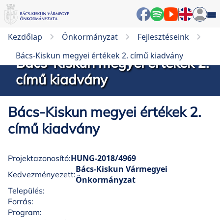
Kezdőlap
Önkormányzat
Fejlesztéseink
Bács-Kiskun megyei értékek 2. című kiadvány
Bács-Kiskun megyei értékek 2.
című kiadvány
Bács-Kiskun megyei értékek 2.
című kiadvány
HUNG-2018/4969
Projektazonosító:
Bács-Kiskun Vármegyei
Kedvezményezett:
Önkormányzat
Település:
Forrás:
Program: