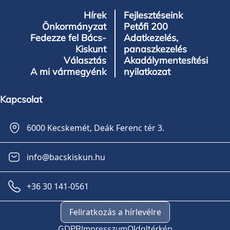
Hírek
Fejlesztéseink
Önkormányzat
Petőfi 200
Fedezze fel Bács-
Adatkezelés,
Kiskunt
panaszkezelés
Választás
Akadálymentesítési
A mi vármegyénk
nyilatkozat
Kapcsolat
6000 Kecskemét, Deák Ferenc tér 3.
info@bacskiskun.hu
+36 30 141-0561
Feliratkozás a hírlevélre
GDPR
Impresszum
Oldaltérkép