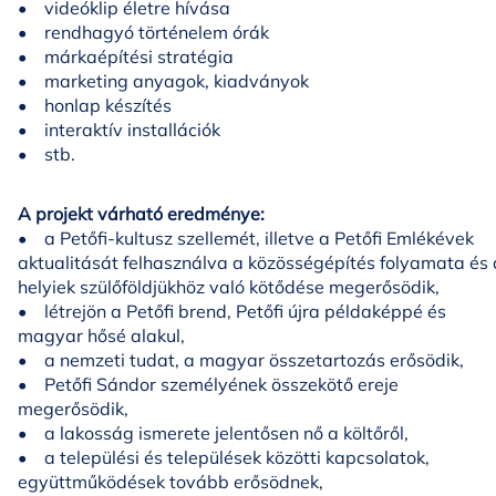
• videóklip életre hívása
• rendhagyó történelem órák
• márkaépítési stratégia
• marketing anyagok, kiadványok
• honlap készítés
• interaktív installációk
• stb.
A projekt várható eredménye:
• a Petőfi-kultusz szellemét, illetve a Petőfi Emlékévek
aktualitását felhasználva a közösségépítés folyamata és 
helyiek szülőföldjükhöz való kötődése megerősödik,
• létrejön a Petőfi brend, Petőfi újra példaképpé és
magyar hősé alakul,
• a nemzeti tudat, a magyar összetartozás erősödik,
• Petőfi Sándor személyének összekötő ereje
megerősödik,
• a lakosság ismerete jelentősen nő a költőről,
• a települési és települések közötti kapcsolatok,
együttműködések tovább erősödnek,