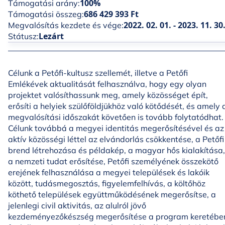
100%
Támogatási arány:
686 429 393 Ft
Támogatási összeg:
2022. 02. 01. - 2023. 11. 30
Megvalósítás kezdete és vége:
Lezárt
Státusz:
Célunk a Petőfi-kultusz szellemét, illetve a Petőfi
Emlékévek aktualitását felhasználva, hogy egy olyan
projektet valósíthassunk meg, amely közösséget épít,
erősíti a helyiek szülőföldjükhöz való kötődését, és amely 
megvalósítási időszakát követően is tovább folytatódhat.
Célunk továbbá a megyei identitás megerősítésével és az
aktív közösségi léttel az elvándorlás csökkentése, a Petőfi
brend létrehozása és példakép, a magyar hős kialakítása,
a nemzeti tudat erősítése, Petőfi személyének összekötő
erejének felhasználása a megyei települések és lakóik
között, tudásmegosztás, figyelemfelhívás, a költőhöz
köthető települések együttműködésének megerősítse, a
jelenlegi civil aktivitás, az alulról jövő
kezdeményezőkészség megerősítése a program keretébe