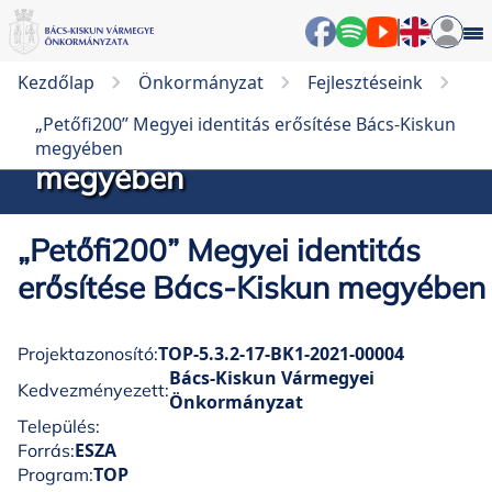
Kezdőlap
Önkormányzat
Fejlesztéseink
„Petőfi200” Megyei identitás
„Petőfi200” Megyei identitás erősítése Bács-Kiskun
erősítése Bács-Kiskun
megyében
megyében
„Petőfi200” Megyei identitás
erősítése Bács-Kiskun megyében
TOP-5.3.2-17-BK1-2021-00004
Projektazonosító:
Bács-Kiskun Vármegyei
Kedvezményezett:
Önkormányzat
Település:
ESZA
Forrás:
TOP
Program: