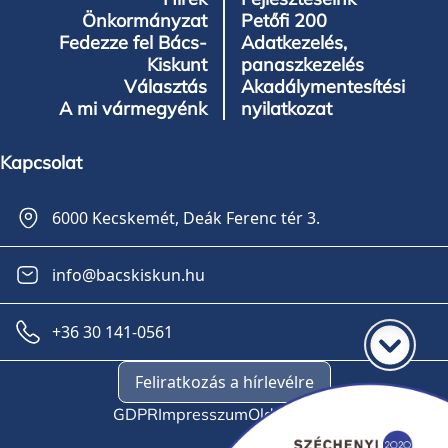
Önkormányzat
Petőfi 200
Fedezze fel Bács-
Adatkezelés,
Kiskunt
panaszkezelés
Választás
Akadálymentesítési
A mi vármegyénk
nyilatkozat
Kapcsolat
6000 Kecskemét, Deák Ferenc tér 3.
info@bacskiskun.hu
+36 30 141-0561
Feliratkozás a hírlevélre
GDPR
Impresszum
Oldaltérkép