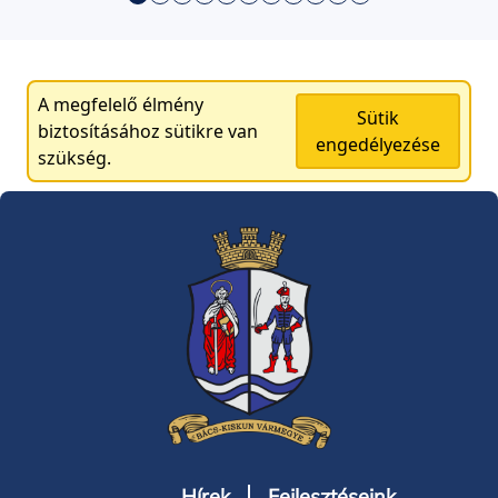
A megfelelő élmény
Sütik
biztosításához sütikre van
engedélyezése
szükség.
Hírek
Fejlesztéseink