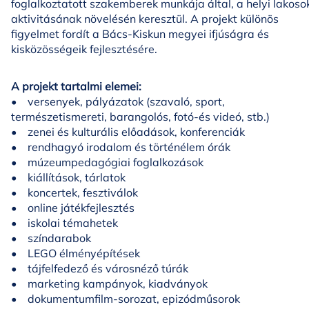
foglalkoztatott szakemberek munkája által, a helyi lakoso
aktivitásának növelésén keresztül. A projekt különös
figyelmet fordít a Bács-Kiskun megyei ifjúságra és
kisközösségeik fejlesztésére.
A projekt tartalmi elemei:
• versenyek, pályázatok (szavaló, sport,
természetismereti, barangolós, fotó-és videó, stb.)
• zenei és kulturális előadások, konferenciák
• rendhagyó irodalom és történélem órák
• múzeumpedagógiai foglalkozások
• kiállítások, tárlatok
• koncertek, fesztiválok
• online játékfejlesztés
• iskolai témahetek
• színdarabok
• LEGO élményépítések
• tájfelfedező és városnéző túrák
• marketing kampányok, kiadványok
• dokumentumfilm-sorozat, epizódműsorok