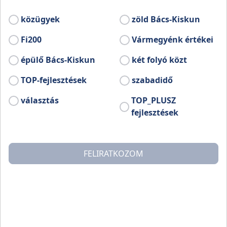
közügyek
zöld Bács-Kiskun
Fi200
Vármegyénk értékei
épülő Bács-Kiskun
két folyó közt
TOP-fejlesztések
szabadidő
választás
TOP_PLUSZ
fejlesztések
Hazánkban és csaknem az egész világon kuriózumként
FELIRATKOZOM
megbecsült gasztronómiai különlegesség a
hízott
libamáj
. Fontos alapanyaga a francia, a japán
konyhának is, de igazán itthon, hazánkban érzi jól
magát. Megyénkben több évszázados múltra tekint
vissza a lúd- és kacsatartás, a kitűnő állatállomány, a
szakszerű, gondos tenyésztés és a csak az itteni
környezet révén.