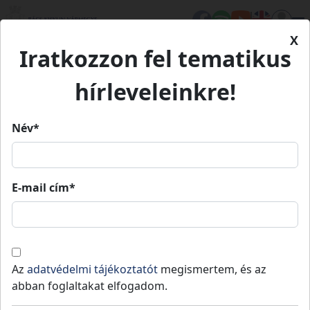
X
Iratkozzon fel tematikus
Kezdőlap
Élet Bács-Kiskunban
Turizmus
Kiskunfélegyházi libamáj
hírleveleinkre!
Kiskunfélegyházi libamáj
Név*
Kiskunfélegyházi libamáj
E-mail cím*
Helyi specialitások
Kiskunfélegyháza
-
Kiskunfélegyházi járás
Az
adatvédelmi tájékoztatót
megismertem, és az
abban foglaltakat elfogadom.