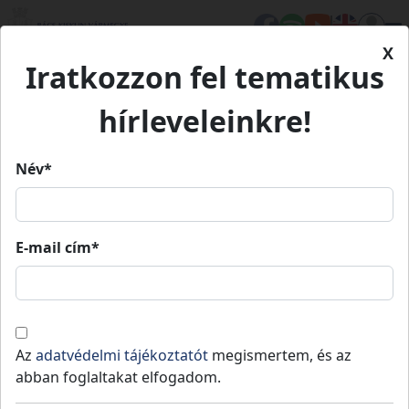
X
Iratkozzon fel tematikus
Kezdőlap
Médiatár
Filmjeink
Hízott libából készült termékek
Hízott libából készült termékek és a
és a Kiskunfélegyházi
hírleveleinkre!
Kiskunfélegyházi Libafesztivál
Libafesztivál
Név*
E-mail cím*
Hízott libából készült
termékek és a
Kiskunfélegyházi Libafesztivál
Az
adatvédelmi tájékoztatót
megismertem, és az
abban foglaltakat elfogadom.
Kisfilmekkel népszerűsíti Bács-Kiskun
vármegye hungarikumait és értékeit a