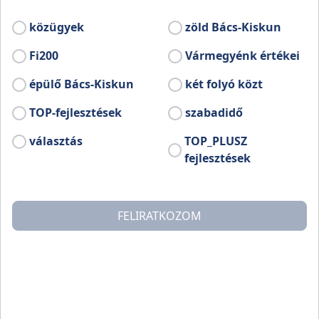
kecskeméti Nők a Nemzet Jövőjéért
Egyesület. Az Agrárminisztérium és a
közügyek
zöld Bács-Kiskun
Hungarikum Bizottság támogatásával
Fi200
Vármegyénk értékei
készült ismeretterjesztő összeállításokhoz
egy-egy kvíz is készült, amelyek oktatási
épülő Bács-Kiskun
két folyó közt
célra is alkalmazhatók.
TOP-fejlesztések
szabadidő
választás
TOP_PLUSZ
fejlesztések
FELIRATKOZOM
KVÍZ