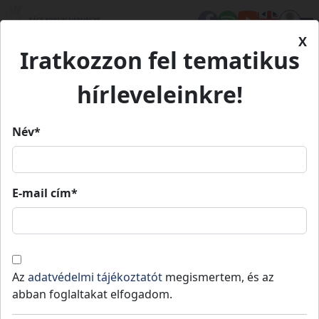
X
Iratkozzon fel tematikus
Kezdőlap
Médiatár
Könyveink
Petőfi útja
hírleveleinkre!
Petőfi útja
Név*
E-mail cím*
Petőfi útja
A kiadvány segítségével Petőfi Sándor
életét követhetjük végig Bács-Kiskun
Az
adatvédelmi tájékoztatót
megismertem, és az
vármegye területén. Izgalmas utazás lesz,
abban foglaltakat elfogadom.
kalandra fel!