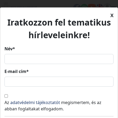
X
Iratkozzon fel tematikus
Kezdőlap
Élet Bács-Kiskunban
Turizmus
Kerékpárral a Báger mentén
hírleveleinkre!
Kerékpárral a Báger mentén
Név*
Kerékpárral a Báger mentén
E-mail cím*
Fedezd fel!
Kerékpáros
Császártöltés
-
Kiskőrösi járás
Az
adatvédelmi tájékoztatót
megismertem, és az
abban foglaltakat elfogadom.