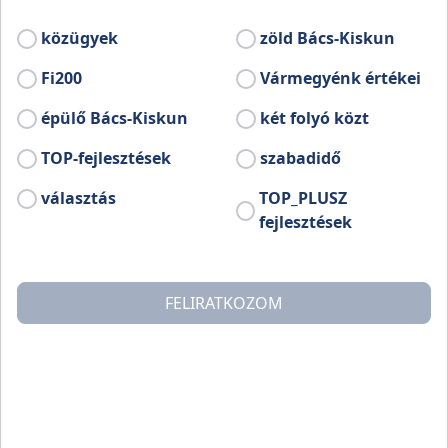
közügyek
zöld Bács-Kiskun
Fi200
Vármegyénk értékei
épülő Bács-Kiskun
két folyó közt
TOP-fejlesztések
szabadidő
választás
TOP_PLUSZ
fejlesztések
1914 és 1930 között épült a Duna-völgyi Főcsatorna. A
Duna-Tisza csatornából indul Dabas Sárinál.
Császártöltési szakasza 1923-24 között került
kialakításra, ezt a szakaszt a kotrógép után Bágernek
FELIRATKOZOM
nevezik. Átlagosan 20-25 méter széles, mélysége 1-3
méter mély. Bajánál torkollik a Dunába. A Császártöltés
mellett folyó Báger partját nád borítja, vize nyáron
hínaras. Érdemes megállni a Horgásztavaknál és egy
kis sétát tenni. A Báger menti utat fák borítják, így
kellemes túrát tehetünk Hajósig, s onnan tovább a